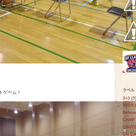
ラベル
トゲーム！
3×3
(3
3×3大
Believ
CAMP
CANT
GR C