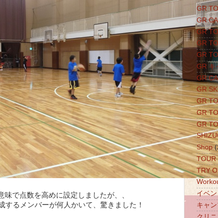
GR T
GR C
GR T
GR TO
GR TO
GR 
GR C
GR SK
GR T
GR TO
GR T
SHIZ
Shop
(
TOUR
TRY 
Worko
イベン
意味で点数を高めに設定しましたが、、
達成するメンバーが何人かいて、驚きました！
キャン
クリニ