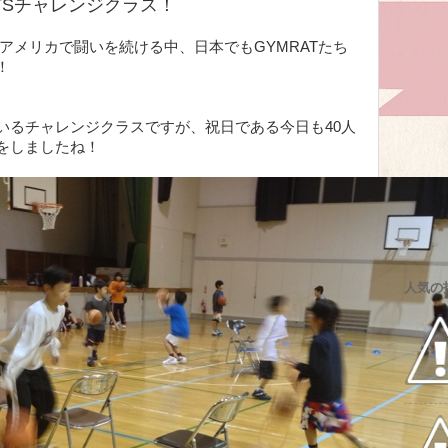
RATSチャレンジクラス！
ATSがアメリカで闘いを続ける中、日本でもGYMRATたち
！
いるチャレンジクラスですが、祝日である今日も40人
をしましたね！
人気の