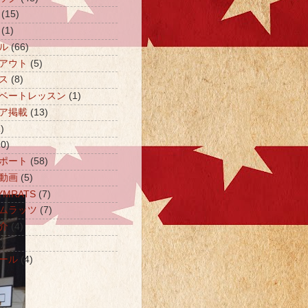
(15)
(1)
ル
(66)
アウト
(5)
ス
(8)
ベートレッスン
(1)
ア掲載
(13)
)
20)
ポート
(58)
動画
(5)
MRATS
(7)
ムラッツ
(7)
介
(4)
)
ール
(4)