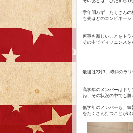
そのあとは、ひたすら1対
学年問わず、たくさんの
も先ほどのコンビネーシ
何事も新しいことをトラ
その中でディフェンスを
最後は3対3、4対4のラ
高学年のメンバーはドリ
ね、その状況の中でも勝
低学年のメンバーも、練
をたくさん打つことが出