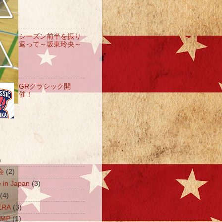
シーズン前半を振り
返って～坂東玲央～
GRクラシック開
催！
)
会
(2)
e in Japan
(3)
(4)
ERA
(3)
AMP
(1)