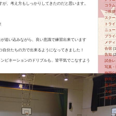
すが、考え方もしっかりしてきたのだと思います。
コラム
ご挨拶
スクー
トライ
！
ニュー
プライ
自が追い込みながら、良い意識で練習出来ています
メディ
合宿
(1
つ自分たちの力で出来るようになってきました！
告知
(
コンビネーションのドリブルも、皆平気でこなすよう
試合レ
写真・
静岡GY
静岡ジ
選手紹
大会
(1
練習ツ