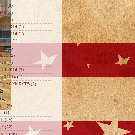
OUR
(1)
AMP
(4)
OUR
(2)
UR 2014
(1)
UR 2014
(1)
キャンプ
(1)
AMP
(3)
ILLS
(2)
OUR
(7)
UR 2014
(3)
OUR2014
(1)
UOKA GYMRATS
(2)
2)
(1)
OUT
(4)
ut
(1)
ト
(25)
プ
(22)
ック
(48)