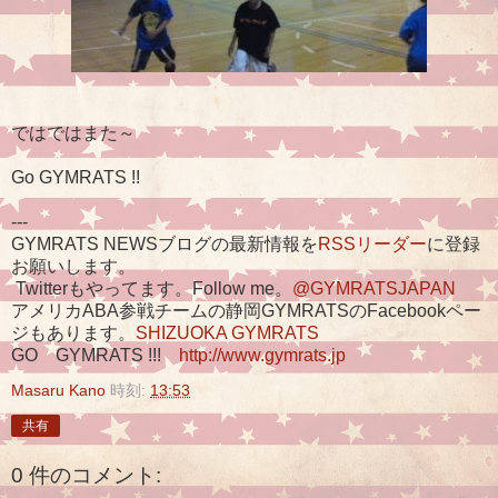
ではではまた～
Go GYMRATS !!
---
GYMRATS NEWSブログの最新情報を
RSSリーダー
に登録
お願いします。
Twitterもやってます。Follow me。
@GYMRATSJAPAN
アメリカABA参戦チームの静岡GYMRATSのFacebookペー
ジもあります。
SHIZUOKA GYMRATS
GO GYMRATS !!!
http://www.gymrats.jp
Masaru Kano
時刻:
13:53
共有
0 件のコメント: