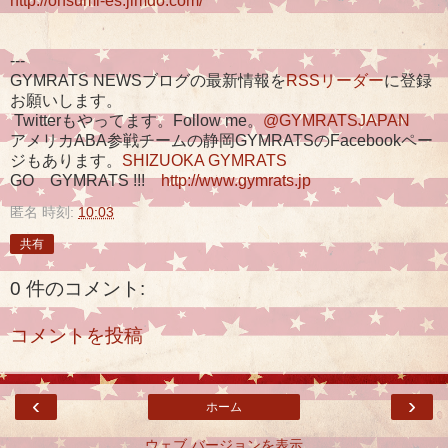
http://ohsumi-es.jimdo.com/
---
GYMRATS NEWSブログの最新情報を
RSSリーダー
に登録
お願いします。
Twitterもやってます。Follow me。
@GYMRATSJAPAN
アメリカABA参戦チームの静岡GYMRATSのFacebookペー
ジもあります。
SHIZUOKA GYMRATS
GO GYMRATS !!!
http://www.gymrats.jp
匿名
時刻:
10:03
共有
0 件のコメント:
コメントを投稿
‹
›
ホーム
ウェブ バージョンを表示