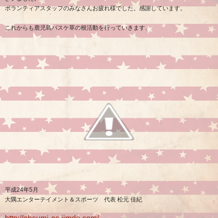
ボランティアスタッフのみなさんお疲れ様でした。感謝しています。
これからも鹿児島バスケ草の根活動を行っていきます。
平成
24
年
5
月
大隅エンターテイメント＆スポーツ 代表
松元
佳紀