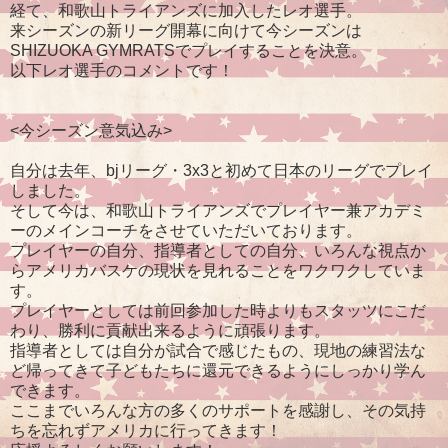
経て、和歌山トライアンズに加入したレオ選手。
来シーズンの新リーグ開幕に向けて今シーズンは
SHIZUOKA GYMRATSでプレイすることを決意。
以下レオ選手のコメントです！
<今シーズン意気込み>
自分は去年、bjリーグ・3x3と初めて日本のリーグでプレイ
しました。
そして今は、和歌山トライアンズでプレイヤー兼アカデミ
ーのメインコーチをさせていただいております。
プレイヤーの自分、指導者としての自分、いろんな視点か
らアメリカバスケの現状を見れることをワクワクしていま
す。
プレイヤーとしては前回参加した時よりもスタッツにこだ
わり、勝利に貢献出来るように頑張ります。
指導者としては自分が試合で感じたもの、現地の練習法な
ど帰ってきて子どもたちに還元できるようにしっかり学ん
できます。
ここまでいろんな方の多くのサポートを感謝し、その気持
ちを忘れずアメリカに行ってきます！