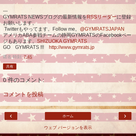
---
GYMRATS NEWSブログの最新情報を
RSSリーダー
に登録
お願いします。
Twitterもやってます。Follow me。
@GYMRATSJAPAN
アメリカABA参戦チームの静岡GYMRATSのFacebookペー
ジもあります。
SHIZUOKA GYMRATS
GO GYMRATS !!!
http://www.gymrats.jp
匿名
時刻:
7:45
共有
0 件のコメント:
コメントを投稿
‹
›
ホーム
ウェブ バージョンを表示