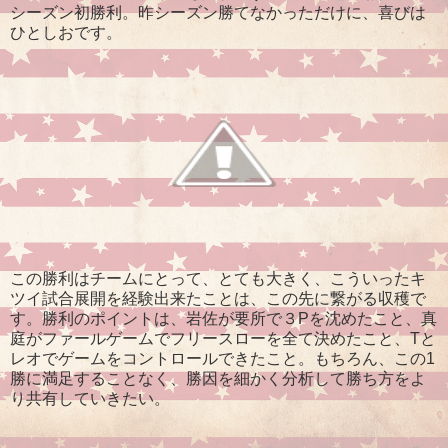
シーズン初勝利。昨シーズン勝てなかっただけに、喜びは
ひとしおです。
この勝利はチームにとって、とても大きく、こういったキ
ツイ試合展開を経験出来たことは、この先に繋がる収穫で
す。勝利のポイントは、岩佐が要所で３Pを沈めたこと、真
庭がファールゲームでフリースローを全て決めたこと、Tと
レオでゲームをコントロールできたこと。もちろん、この1
勝に満足することなく、勝因を細かく分析して勝ち方をよ
り共有していきたい。