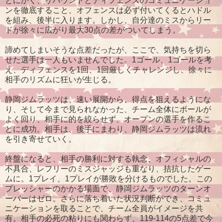
とにかく、リバウンドとディフェンスのコミュニケーショ
ンを徹底すること、オフェンスは必ず付いてくるとハドル
を組み、後半に入ります。しかし、自分達のミスからリー
ドが徐々に広がり最大30点の差がついてしまう。
諦めてしまいそうな点差だったが、ここで、気持ちを切ら
せた選手は一人もいませんでした。1ゴール、1ゴールを考
え、ディフェンスを1回、1回厳しくチャレンジし、徐々に
相手のリズムに狂いが生じる。
静岡ジムラッツは、速い展開から、得点を狙えるようにな
り、そして今まで見られなかった、チーム全体にボールが
よく回り、相手に的を絞らせず、オープンの選手を作るこ
とに成功。相手は、後手にまわり、静岡ジムラッツは流れ
を引き寄せていく。
終盤になると、相手の勝利に対する執念、オフィシャルの
不具合、レフリーのミスジャッジも重なり、拮抗したゲー
ムに。1プレイ、1プレイが勝敗を分けるものでした。この
プレッシャーのかかる場面で、静岡ジムラッツのターンオ
ーバーはゼロ。さらに落ち着いた状況判断ができ、コミュ
ニケーションを取ることで、チーム全員がイメージを共
有。相手の必死の粘りにも関わらず、119-114の5点差で今