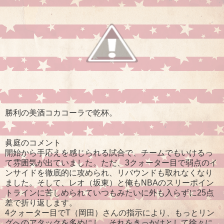
勝利の美酒コカコーラで乾杯。
眞庭のコメント
開始から手応えを感じられる試合で、チームでもいけるっ
て雰囲気が出ていました。ただ、3クォーター目で弱点のイ
ンサイドを徹底的に攻められ、リバウンドも取れなくなり
ました。そして、レオ（坂東）と俺もNBAのスリーポイン
トラインに苦しめられていつもみたいに外も入らずに25点
差で折り返します。
4クォーター目でT（岡田）さんの指示により、もっとリン
グへのアタックを多めにし、それをきっかけとして徐々に