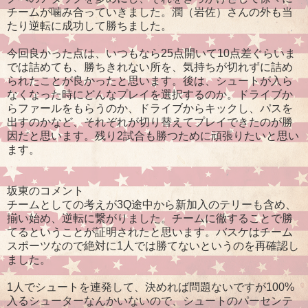
チームが噛み合っていきました。潤（岩佐）さんの外も当
たり逆転に成功して勝ちました。
今回良かった点は、いつもなら25点開いて10点差ぐらいま
では詰めても、勝ちきれない所を、気持ちが切れずに詰め
られたことが良かったと思います。後は、シュートが入ら
なくなった時にどんなプレイを選択するのか。ドライブか
らファールをもらうのか、ドライブからキックし、パスを
出すのかなど、それぞれが切り替えてプレイできたのが勝
因だと思います。残り2試合も勝つために頑張りたいと思い
ます。
坂東のコメント
チームとしての考えが3Q途中から新加入のテリーも含め、
揃い始め、逆転に繋がりました。チームに徹することで勝
てるということが証明されたと思います。バスケはチーム
スポーツなので絶対に1人では勝てないというのを再確認し
ました。
1人でシュートを連発して、決めれば問題ないですが100%
入るシューターなんかいないので、シュートのパーセンテ