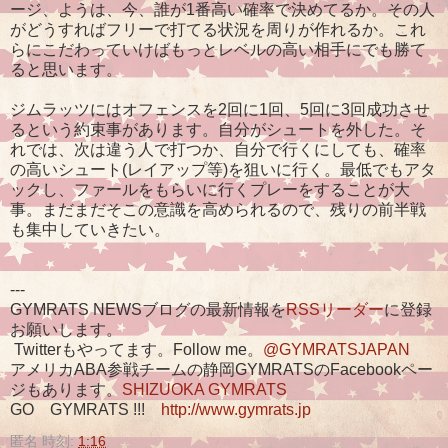
ージ、ようは、今、誰が1番高い確率で決めてるか。その人
がどうすればフリーで打てる状況を周りが作れるか。これ
らにこだわっていけばもっとレベルの高い相手にでも勝て
ると思います。
ジムラッツにはオフェンスを2回に1回、5回に3回成功させ
るという約束事があります。自分がシュートを外した。そ
れでは、次は違う人で打つか、自分で行くにしても、確率
の高いシュート(レイアップ等)を狙いに行く。最低でもアタ
ックし、ファールをもらいに行くプレーをすることが大
事。まだまだそこの意識を高められるので、残りの前半戦
も集中していきたい。
---
GYMRATS NEWSブログの最新情報を
RSSリーダー
に登録
お願いします。
Twitterもやってます。Follow me。
@GYMRATSJAPAN
アメリカABA参戦チームの静岡GYMRATSのFacebookペー
ジもあります。
SHIZUOKA GYMRATS
GO GYMRATS !!!
http://www.gymrats.jp
匿名
時刻:
1:16