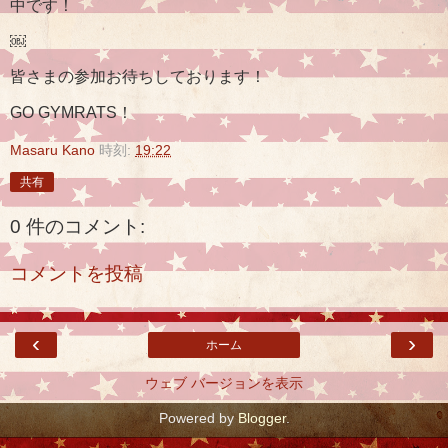
中です！
￼
皆さまの参加お待ちしております！
GO GYMRATS！
Masaru Kano
時刻:
19:22
共有
0 件のコメント:
コメントを投稿
‹
›
ホーム
ウェブ バージョンを表示
Powered by
Blogger
.