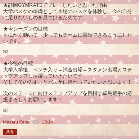
★静岡GYMRATSでプレーしたいと思った理由
大学バスケの準備として本場のバスケを体験し、今の自分
に足りないものを見つけるためです。
★今シーズンの目標
とにかく動いて、少しでもチームに貢献できるようにした
いです。
￼
★今後の目標
大学入学後、ベンチ入り→試合出場→スタメン出場とステ
ップアップし活躍していきたいです。
そしてその先ずっとバスケに携わっていたいと思います！
次のステージに向けステップアップを目指す卓馬選手の応
援よろしくお願いします！
￼
Masaru Kano
時刻:
13:14
共有