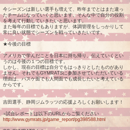
今シーズンは新しい選手も増えて、昨年までとはまた違っ
たチームになっていくと思います。そんな中で自分の役割
を考えて行動していきたいと思います。
また毎年の目標でもありますが、体調管理をしっかりして
常に良い状態でシーズンを戦っていきたいです。
★今後の目標
アメリカで学んだことを日本に持ち帰り、伝えていくとい
うのは今後の１つの目標です。
しかし、現在の目標は自分でもはっきりとしたものがあり
ません。それでもGYMRATSに参加させていただいている
理由は、バスケ面でも人間面でも成長したいと考えている
からです。
吉田選手、静岡ジムラッツの応援よろしくお願いします！
※試合レポートは以下のURLからご覧ください
http://www.gymrats.jp/game_report/pg398588.html