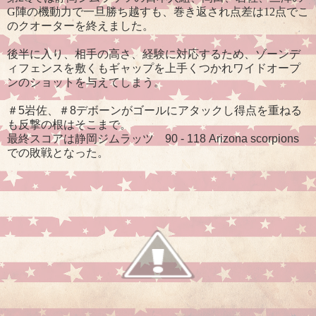
G陣の機動力で一旦勝ち越すも、巻き返され点差は12点でこ
のクオーターを終えました。
後半に入り、相手の高さ、経験に対応するため、ゾーンデ
ィフェンスを敷くもギャップを上手くつかれワイドオープ
ンのショットを与えてしまう。
＃5岩佐、＃8デボーンがゴールにアタックし得点を重ねる
も反撃の根はそこまで。
最終スコアは静岡ジムラッツ 90 - 118 Arizona scorpions
での敗戦となった。