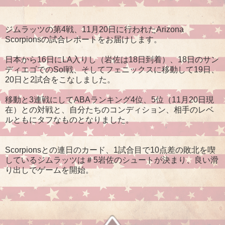
ジムラッツの第4戦、11月20日に行われたArizona
Scorpionsの試合レポートをお届けします。
日本から16日にLA入りし（岩佐は18日到着）、18日のサン
ディエゴでのSol戦、そしてフェニックスに移動して19日、
20日と2試合をこなしました。
移動と3連戦にしてABAランキング4位、5位（11月20日現
在）との対戦と、自分たちのコンディション、相手のレベ
ルともにタフなものとなりました。
Scorpionsとの連日のカード、1試合目で10点差の敗北を喫
しているジムラッツは＃5岩佐のシュートが決まり、良い滑
り出しでゲームを開始。