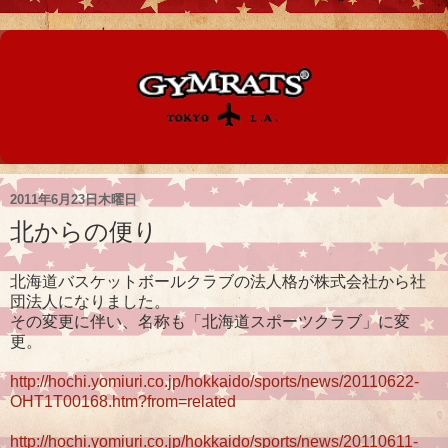
2011年6月23日木曜日
北からの便り
北海道バスケットボールクラブの法人格が株式会社から社
団法人になりました。
その変更に伴い、名称も「北海道スポーツクラブ」に変
更。
http://hochi.yomiuri.co.jp/hokkaido/sports/news/20110622-
OHT1T00168.htm?from=related
http://hochi.yomiuri.co.jp/hokkaido/sports/news/20110611-