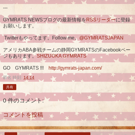
---
GYMRATS NEWSブログの最新情報を
RSSリーダー
に登録
お願いします。
Twitterもやってます。Follow me。
@GYMRATSJAPAN
アメリカABA参戦チームの静岡GYMRATSのFacebookペー
ジもあります。
SHIZUOKA GYMRATS
GO GYMRATS !!!
http://gymrats-japan.com/
匿名
時刻:
14:14
共有
0 件のコメント:
コメントを投稿