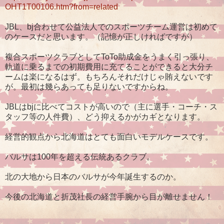
OHT1T00106.htm?from=related
JBL、bj合わせて公益法人でのスポーツチーム運営は初めて
のケースだと思います。（記憶が正しければですが）
複合スポーツクラブとしてToTo助成金をうまく引っ張り、
軌道に乗るまでの初期費用に充てることができると大分チ
ームは楽になるはず。もちろんそれだけじゃ賄えないです
が。最初は幾らあっても足りないですからね。
JBLはbjに比べてコストが高いので（主に選手・コーチ・ス
タッフ等の人件費）、どう抑えるかがカギとなります。
経営的観点から北海道はとても面白いモデルケースです。
バルサは100年を超える伝統あるクラブ。
北の大地から日本のバルサが今年誕生するのか。
今後の北海道と折茂社長の経営手腕から目が離せません！